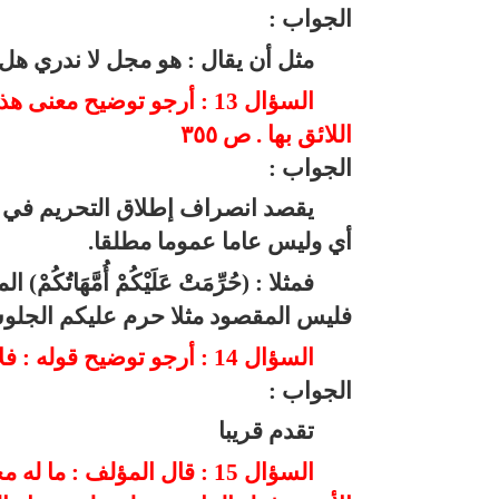
الجواب :
مثل أن يقال : هو مجل لا ندري هل
السؤال 13 : أرجو توضيح م
اللائق بها . ص ٣٥٥
الجواب :
يقصد انصراف إطلاق التحريم في كل 
أي وليس عاما عموما مطلقا.
فمثلا : (حُرِّمَتْ عَلَيْكُمْ أُمَّهَ
فليس المقصود مثلا حرم عليكم الجلوس م
السؤال 14 : أرجو توضيح قوله : فلا يصرف إلى عدم إجزاء الندب إلا بدليل . ص ٣٥٧
الجواب :
تقدم قريبا
السؤال 15 : قال المؤلف 