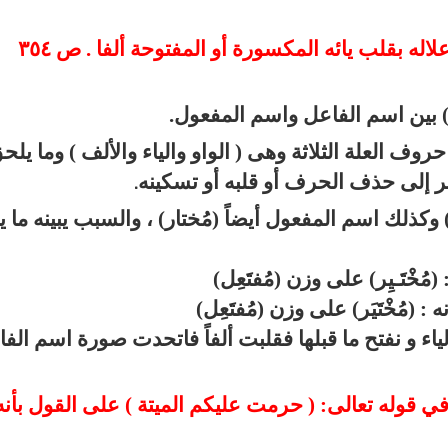
ار) بين اسم الفاعل واسم المفعول.
روف العلة الثلاثة وهى ( الواو والياء والألف ) وما يلح
يير إلى حذف الحرف أو قلبه أو تسكينه
.
 وكذلك اسم المفعول أيضاً (مُختار) ، والسبب يبينه ما ي
ُخْتَـيِر) على وزن (مُفتَعِل)
 (مُخْتَيَر) على وزن (مُفتَعِل)
ء و نفتح ما قبلها فقلبت ألفاً فاتحدت صورة اسم الف
إجمال في قوله تعالى: ( حرمت عليكم الميتة ) على القول بأنه