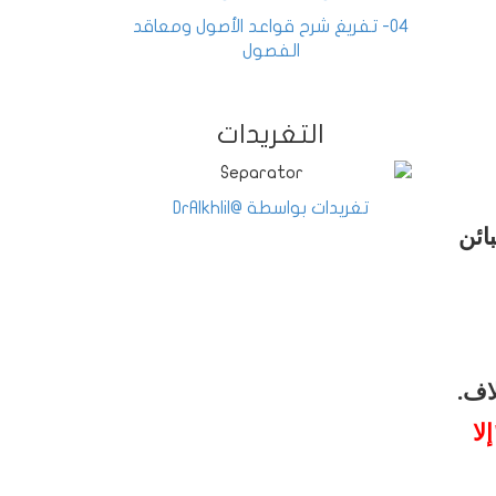
04- تفريغ شرح قواعد الأصول ومعاقد
الفصول
التغريدات
تغريدات بواسطة @DrAlkhlil
ائن
اف.
لا