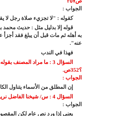
ص٣٥٧
الجواب :
كقوله : "لا تجزيء صلاة رجل لا يقي
قوله إلا بدليل مثل : حديث محمد
به أهله ثم مات قبل أن يبلغ فقد أجزأ ع
عنه".
فهذا في الندب
السؤال 3 : ما مراد المصنف
؟352ص.
الجواب :
إن المطلق من الأسماء يتناول الكام
السؤال 4 : س/ شيخنا الفاضل نريد توضيح ولا يخص العام بمقصوده ؟ ص٣٤٦ .
الجواب :
يعني إذا ورد نص عام لكن المقص