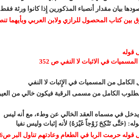
ودها بيان مقدار أنصباء المذكورين إِذا كانوا ورثة فقط.
مسميات في الاثبات لا النفي ص 352
 الكامل من المسميات في الإِثبات لا النفي
 فالمطلوب الكامل من مسمى الرقبة فيكون خالي من العي
حُوا} يدخل في مسماه العقد الخالي عن وطء، مع أنه ليس
تَّى تَنْكِحَ زَوْجاً غَيْرَهُ} لأنه إثبات وليس نفيا