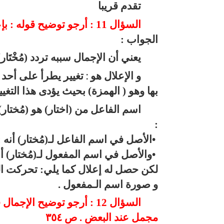
تقدم قريبا
السؤال 11 : أرجو توضيح قوله : بإعلاله بقلب يائه المكسورة أو المفتوحة ألفا . ص ٣٥٤
الجواب :
يعني أن الإجمال سببه تردد (مُخْتَ
و الإعلال هو
تغيير يطرأ على أحد ح
:
بها وهو ( الهمزة) بحيث يؤدى هذا التغ
اسم الفاعل من (اختار) هو (مُختار)
:
الأصل في اسم الفاعل لـ(مُختار) أنه : (م
•
والأصل في اسم المفعول لـ(مُختار) أنه :
•
لكن حصل له إعلال كما يلي: تحركت اليا
و صورة اسم الـمفعول
.
السؤال 12 : أرجو توضيح ال
مجمل عند البعض . ص ٣٥٤