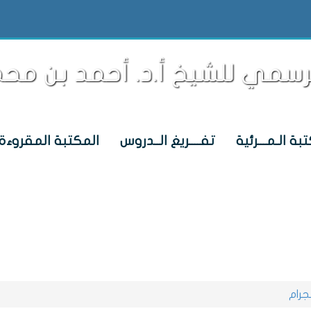
رسمي للشيخ أ.د. أحمد بن محم
بة الـمـــرئية
تفــــريغ الــدروس
المكتبة المقروءة
جديدنا
جرام