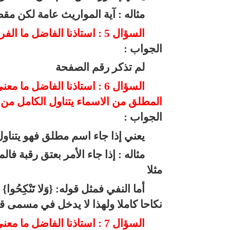
مثاله : آية المواريث عامة لكن مقص
السؤال 5 : استاذنا الفاضل ما الفرق بين كتاب المحصول للرازي ولابن العربي وبأيهما تنصح.
الجواب :
لم تذكر رقم الصفحة
السؤال 6 : استاذنا الفاضل ما معنى قوله
المطلق من الاسماء يتناول الكامل من ال
الجواب :
يعني إذا جاء اسم مطلق فهو يتناول
مثاله : إذا جاء الأمر بعتق رقبة
مثلا
أما النفي فمثل قوله: {وَلا تَنْكِ
نكاحا كاملا ولهذا لا يدخل في مسمى قوله: {حَ
السؤال 7 : استاذنا الفاضل ما معنى قوله حرمت الربا في الطعام وعادتهم تناول البر ص346