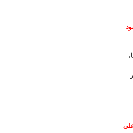
ود
،
ر
على