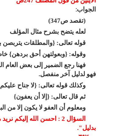
الأيتين من قول المصنف 247ص
الجواب
:
(تقصد ص347)
لعله يتضح بشرح مثال المؤلف
قوله تعالى: {والمطلقات يتربصن بأ
وقوله: {وبعولتهن أحق بردهن} خاص
فهنا رجع الضمير إلى بعض العام ال
فهو لدليل آخر منفصل.
وكذلك قوله تعالى: {لا جناح عليكم
ثم قال تعالى: {إلا أن يعفون}
ومعلوم أن العفو لا يكون إلا من ا
السؤال 2 : احسن الله إليكم
بدليل".