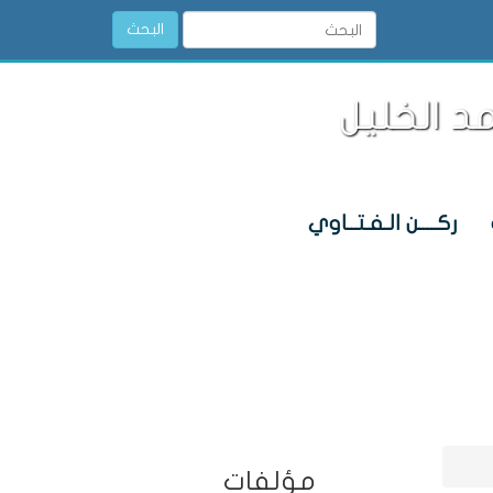
البحث
د الخليل
ركــــن الـفـتــاوي
مؤلفات