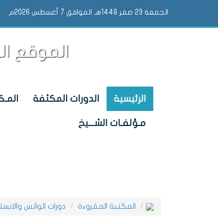
الجمعة 23 صفر 1448هـ الموافق 7 أغسطس 2026م
الموقع ال
الرئيسية
الدورات المكثفة
المـكت
مـؤلفـات الشـــيخ
المكتبة المقروءة
دورات الواتس والانست