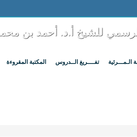
لرسمي للشيخ أ.د. أحمد بن محمد
ة الـمـــرئية
تفــــريغ الــدروس
المكتبة المقروءة
جديدنا