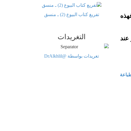
تفريغ كتاب البيوع (2) ـ منسق
هذه
التغريدات
عند
تغريدات بواسطة @DrAlkhlil