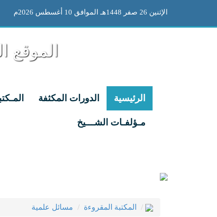
الإثنين 26 صفر 1448هـ الموافق 10 أغسطس 2026م
الموقع ا
الرئيسية
الدورات المكثفة
المـكتب
مـؤلفـات الشـــيخ
المكتبة المقروءة
مسائل علمية