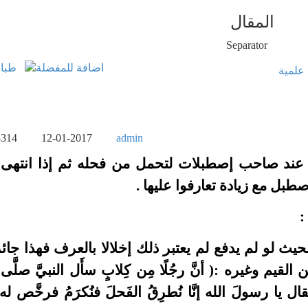
المقال
علمية
4314
12-01-2017
admin
ند صاحب إصطبلات لتحمل من فحله ثم إذا انتهى 
طبل مع زيادة تعارفوا عليها .
:
حيث لو لم يدفع لم يعتبر ذلك إخلالا بالعرف
فهذا جائ
م وغيره :( أنَّ رجُلًا مِن كِلابٍ سأَل النبيَّ صلَّى ا
 يا رسولَ الله إنَّا نُطرِقُ الفَحلَ فنُكرَمُ فرخَّص ل