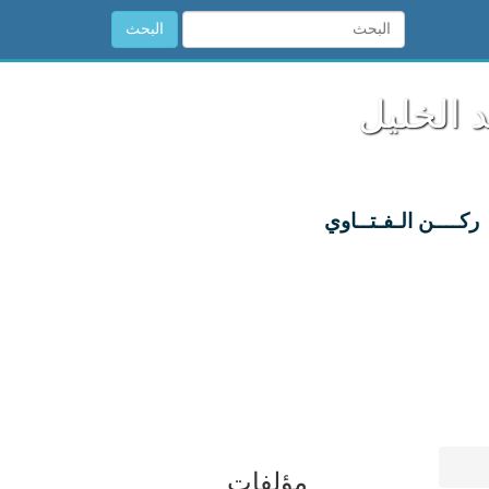
البحث
 الخليل
ركــــن الـفـتــاوي
مؤلفات