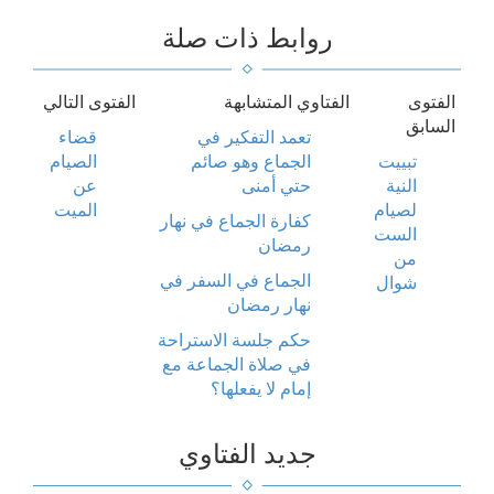
روابط ذات صلة
الفتوى
الفتاوي المتشابهة
الفتوى التالي
السابق
تعمد التفكير في
قضاء
تبييت
الجماع وهو صائم
الصيام
النية
حتي أمنى
عن
لصيام
الميت
كفارة الجماع في نهار
الست
رمضان
من
الجماع في السفر في
شوال
نهار رمضان
حكم جلسة الاستراحة
في صلاة الجماعة مع
إمام لا يفعلها؟
جديد الفتاوي