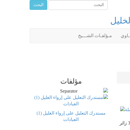
البحث
لخليل
ــاوي
مـؤلفـات الشـــيخ
مؤلفات
مستدرك التعليل على إرواء الغليل (1)
العبادات
زائر