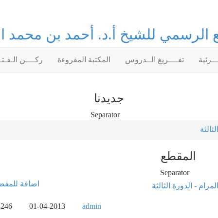
 الرسمي للشيخ أ.د. أحمد بن محمد ا
ــرئية
تفــــريغ الــدروس
المكتبة المقروءة
ركــــن الـفـت
جديدنا
لثالثة
المقطع
لمرام - الدورة الثالثة
3246
01-04-2013
admin