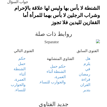
جواب السؤال
الشنطة لا بأس بها وليس لها علاقة بالإحرام
وشراب الرجلين لا بأس بهما للمرأة
أما
القفازين لليدين فلا تجوز
روابط ذات صلة
الفتوى السابق
الفتوى التالي
هل
حكم
الفتاوي المتشابهة
يلزم
حمل
حكم حمل
في
الشنطة
الشنطة أثناء
رمضان
أثناء
العمرة،
قراءة
العمرة،
والجوارب للنساء.
القران
والجوارب
بتدبر
للنساء.
جديد الفتاوي