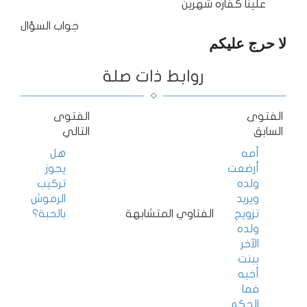
علينا كفاره شهرين
جواب السؤال
لا حرج عليكم
روابط ذات صلة
الفتوى
الفتوى
السابق
التالي
أمه
هل
أرضعت
يجوز
ولده
تركيب
ويريد
الرموش
تزويج
الفتاوي المتشابهة
بالحبة؟
ولده
الآخر
ببنت
أخيه
فما
الحكم