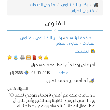
ركــــن الـفـتــاوي
فتاوى العبادات
فتاوى الصيام
الفتوى
الصفحة الرئيسية
»
ركــــن الـفـتــاوي
»
فتاوى
العبادات
»
فتاوى الصيام
التصنيف
أصر على زوجته أن تفطر وهما مسافران
admin
07-10-2015
2633
زائر
أ.د. أحمد بن محمد الخليل
السؤال كامل
16) س: سافرت مكة مع أهلي ٩ رمضان وزوجي لحقنا
يوم ١١ في اليوم ١٢ تقابلنا بعد الفجر وأصر علي أن
افطر وقال انه جائز لأننا مسافرين فهل هذا جائز أم