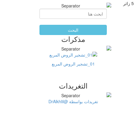
5
زائر
البحث
مذكرات
01_تشجير الروض المربع
التغريدات
تغريدات بواسطة @DrAlkhlil