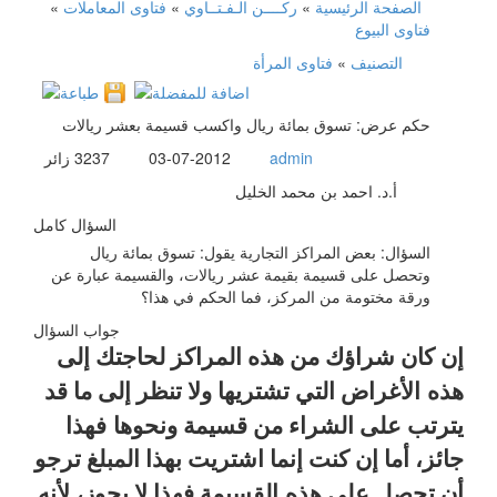
الصفحة الرئيسية
»
ركــــن الـفـتــاوي
»
فتاوى المعاملات
»
فتاوى البيوع
التصنيف
»
فتاوى المرأة
حكم عرض: تسوق بمائة ريال واكسب قسيمة بعشر ريالات
admin
03-07-2012
3237
زائر
أ.د. احمد بن محمد الخليل
السؤال كامل
السؤال: بعض المراكز التجارية يقول: تسوق بمائة ريال
وتحصل على قسيمة بقيمة عشر ريالات، والقسيمة عبارة عن
ورقة مختومة من المركز، فما الحكم في هذا؟
جواب السؤال
إن كان شراؤك من هذه المراكز لحاجتك إلى
هذه
الأغراض التي تشتريها ولا تنظر إلى ما قد
يترتب على الشراء من قسيمة ونحوها
فهذا
جائز، أما إن كنت إنما اشتريت بهذا المبلغ ترجو
أن تحصل على هذه
القسيمة فهذا لا يجوز، لأنه