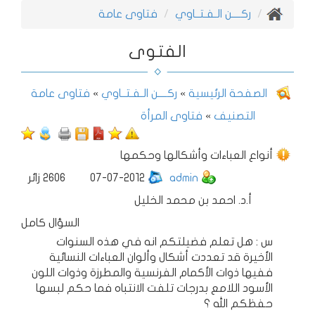
ركــــن الـفـتــاوي
فتاوى عامة
الفتوى
الصفحة الرئيسية
»
ركــــن الـفـتــاوي
»
فتاوى عامة
التصنيف
»
فتاوى المرأة
أنواع العباءات وأشكالها وحكمها
admin
07-07-2012
2606
زائر
أ.د. احمد بن محمد الخليل
السؤال كامل
س : هل تعلم فضيلتكم انه في هذه السنوات
الأخيرة قد تعددت أشكال وألوان العباءات النسائية
ففيها ذوات الأكمام الفرنسية والمطرزة وذوات اللون
الأسود اللامع بدرجات تلفت الانتباه فما حكم لبسها
حفظكم الله ؟