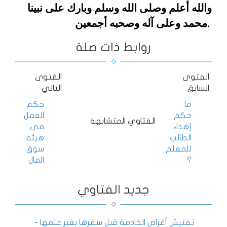
والله أعلم وصلى الله وسلم وبارك على نبينا
محمد وعلى آله وصحبه أجمعين
.
روابط ذات صلة
الفتوى
الفتوى
السابق
التالي
ما
حكم
حكم
العمل
الفتاوي المتشابهة
إهداء
في
الطالب
هيئة
للمعلم
سوق
؟
المال
جديد الفتاوي
تفتيش أغراض الخادمة قبل سفرها بغير علمها
-