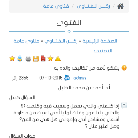
ركــــن الـفـتــاوي
فتاوى عامة
الفتوى
الصفحة الرئيسية
»
ركــــن الـفـتــاوي
»
فتاوى عامة
التصنيف
يشكو لأمه من تكاليف والده به
admin
07-10-2015
2355
زائر
أ.د. أحمد بن محمد الخليل
السؤال كامل
9) إذا كلفني والدي بعمل وسعيت فيه وكلمت
والدتي بالتلفون وقلت لها يا أمي تعبت من مطاردة
أشغال ومشاكل أبي وإخواني هل هي من المن؟
وهل اعتبر منان ؟
جواب السؤال