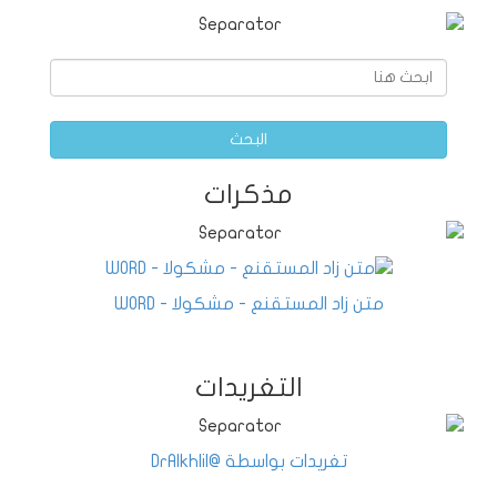
البحث
مذكرات
متن زاد المستقنع - مشكولا - WORD
التغريدات
تغريدات بواسطة @DrAlkhlil