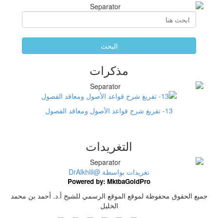
البحث
مذكرات
13- تفريغ شرح قواعد الأصول ومعاقد الفصول
التغريدات
تغريدات بواسطة @DrAlkhlil
Powered by: MktbaGoldPro
جميع الحقوق محفوظة لموقع الموقع الرسمي للشيخ أ.د. أحمد بن محمد
الخليل