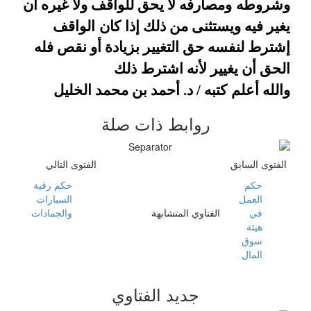
وشروطه
ومصارفه لا يحق للواقف ولا غيره أن
يغير فيه ويستثنى من ذلك إذا
كان
الواقف
إشترط لنفسه حق التغيير بزيادة أو نقص فله
الحق أن يغيير لأنه اشترط
ذلك
والله أعلم
كتبه / د. أحمد بن محمد الخليل
روابط ذات صلة
الفتوى السابق
الفتوى التالي
حكم
حكم رقية
العمل
السيارات
في
الفتاوي المتشابهة
والجمادات
هيئة
سوق
المال
جديد الفتاوي