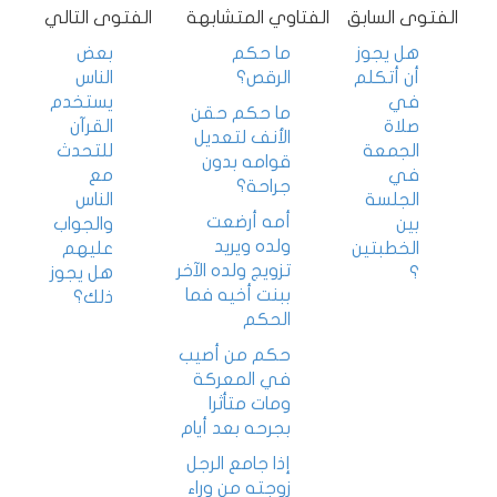
الفتوى السابق
الفتاوي المتشابهة
الفتوى التالي
هل يجوز
ما حكم
بعض
أن أتكلم
الرقص؟
الناس
في
يستخدم
ما حكم حقن
صلاة
القرآن
الأنف لتعديل
الجمعة
للتحدث
قوامه بدون
في
مع
جراحة؟
الجلسة
الناس
أمه أرضعت
بين
والجواب
ولده ويريد
الخطبتين
عليهم
تزويج ولده الآخر
؟
هل يجوز
ببنت أخيه فما
ذلك؟
الحكم
حكم من أصيب
في المعركة
ومات متأثرا
بجرحه بعد أيام
إذا جامع الرجل
زوجته من وراء