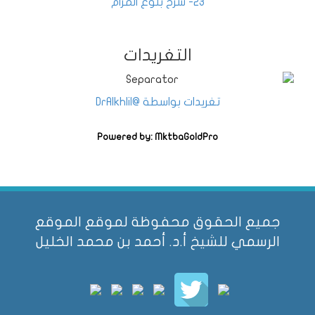
23- شرح بلوغ المرام
التغريدات
تغريدات بواسطة @DrAlkhlil
Powered by: MktbaGoldPro
جميع الحقوق محفوظة لموقع الموقع
الرسمي للشيخ أ.د. أحمد بن محمد الخليل