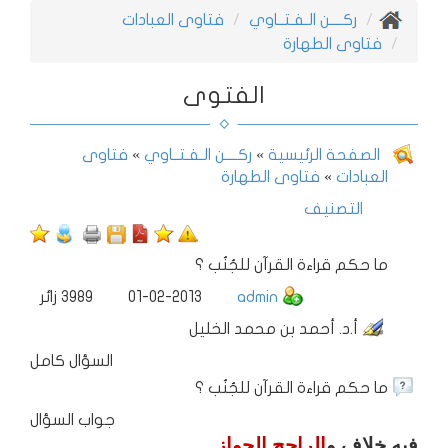
ركــــن الـفـتــاوي
فتاوى العبادات
فتاوى الطهارة
الفتوى
الصفحة الرئيسية
»
ركــــن الـفـتــاوي
»
فتاوى
العبادات
»
فتاوى الطهارة
التصنيف
ما حكم قراءة القرآن للجُنُب ؟
admin
01-02-2013
3989
زائر
أ.د. أحمد بن محمد الخليل
السؤال كامل
ما حكم قراءة القرآن للجُنُب ؟
جواب السؤال
فيه خلاف و
الراجح الجواز