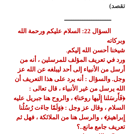
تقصد)
ــــــــــــــــــــــــــ
السؤال 22: السلام عليكم ورحمة الله
وبركاته
شيخنا أحسن الله إليكم
.
ورد في تعريف المؤلف للمرسلين ، أنه من
أرسل من الأنبياء إلى أحد ليبلغه عن
الله عز
وجل. والسؤال : أنه يرد على هذا التعريف أن
الله يرسل من غير
الأنبياء ، قال تعالى :
﴿فَأَرسَلنا إِلَيها روحَنا﴾ ، والروح هنا جبريل
عليه
السلام ، وقال عز وجل : ﴿وَلَمّا جاءَت رُسُلُنا
إِبراهيمَ﴾ ، والرسل
هنا من الملائكة ، فهل ثم
تعريف جامع مانع..؟