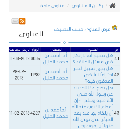
ركــــن الـفـتــاوي
فتاوى عامة
عرض الفتاوي حسب التصنيف
الفتاوي
م
الفتوى
المفتي
الزوار
تاريخ الاضافة
هل صحيح أنه لا إنكار
أ.د. أحمد بن
11-03-2013
3095
41
في مسائل الخلاف ؟
محمد الخليل
هل يجوز تقبيل القبر
أ.د. أحمد بن
22-02-
42
احتراماً للشخص
11232
محمد الخليل
2013
المدفون فيه؟
هل يصح هذا الحديث
عن رسول الله صلى
الله عليه وسلم : «إن
أعظم الذنوب عند الله
أ.د.أحمد بن
43
أن يلقاه بها عبد بعد
4227
11-02-2013
محمد الخليل
الكبائر التي نهى الله
عنها أن يموت رجل