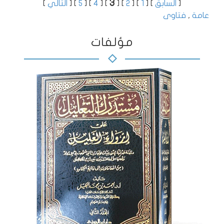
3
[
السابق
]
[
1
]
[
2
]
[
]
[
4
]
[
5
]
[
التالي
]
عامة
,
فتاوى
مؤلفات