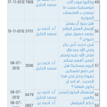
49
وكأنها صوت آلات
7809
17-11-2012
محمد الخليل
موسيقية بسبب ما
يسمى بـ المحسنات
الصوتية
هل يجوز أن يعمل
الإنسان العمل الصالح
أ.د. أحمد بن
13-11-2012
3701
50
بقصد حصول غرض
محمد الخليل
دنيوي ؟
في حديث أبي بكر
رضي الله عنه قال
صلى الله عليه وسلم
(فمن أطعم منكم
أ.د. احمد بن
08-07-
51
اليوم مسكينا) هل
2506
محمد الخليل
2012
من دفع لمسكين
نقودا يدخل في هذا
الحديث , ام لابد ان
يكون طعاما ؟
استعمال البخور للسحر
أ.د. احمد بن
08-07-
3479
52
والعين
محمد الخليل
2012
حكم القرقعان
أ.د. احمد بن
08-07-
2837
53