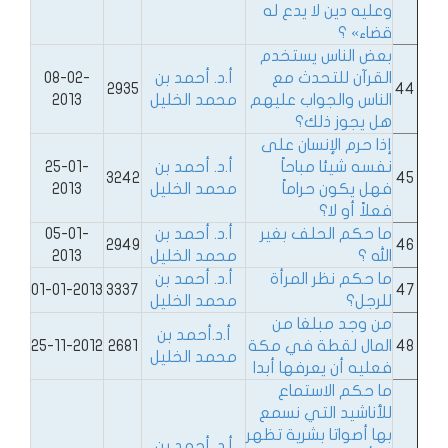
وعليه دين لا يدع له
قضاء» ؟
بعض الناس يستخدم
القرآن للتحدث مع
أ.د. أحمد بن
08-02-
2935
44
الناس والجواب عليهم
محمد الخليل
2013
هل يجوز ذلك؟
إذا حرم الإنسان على
نفسه شيئا مباحاً
أ.د. أحمد بن
25-01-
3242
45
فهل يكون حراماً
محمد الخليل
2013
فعلاً أو لا؟
ما حكم الحلف بغير
أ.د. أحمد بن
05-01-
2949
46
الله ؟
محمد الخليل
2013
ما حكم نظر المرأة
أ.د. أحمد بن
01-01-2013
3337
47
للرجل؟
محمد الخليل
من وجد مبلغا من
أ.د.أحمد بن
48
المال لقطة في مكة
2681
25-11-2012
محمد الخليل
فعليه أن يعرفها أبدا
ما حكم الاستماع
للأناشيد التي نسمع
بها أصواتا بشرية تظهر
أ.د. أحمد بن