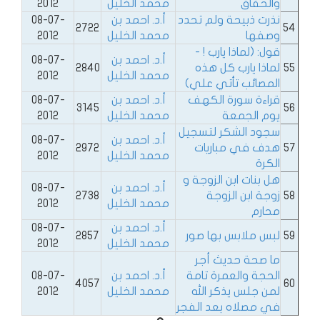
والحقاق
محمد الخليل
2012
نذرت ذبيحة ولم تحدد
أ.د. احمد بن
08-07-
2722
54
وصفها
محمد الخليل
2012
قول: (لماذا يارب ! -
أ.د. احمد بن
08-07-
55
لماذا يارب كل هذه
2840
محمد الخليل
2012
المصائب تأتي علي)
قراءة سورة الكهف
أ.د. احمد بن
08-07-
3145
56
يوم الجمعة
محمد الخليل
2012
سجود الشكر لتسجيل
أ.د. احمد بن
08-07-
57
هدف في مباريات
2972
محمد الخليل
2012
الكرة
هل بنات ابن الزوجة و
أ.د. احمد بن
08-07-
58
زوجة ابن الزوجة
2738
محمد الخليل
2012
محارم
أ.د. احمد بن
08-07-
59
لبس ملابس بها صور
2857
محمد الخليل
2012
ما صحة حديث أجر
الحجة والعمرة تامة
أ.د. احمد بن
08-07-
4057
60
لمن جلس يذكر الله
محمد الخليل
2012
في مصلاه بعد الفجر