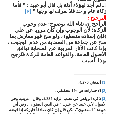
1ـ لم أجد لهؤلاء أدلة بل قال أبو عبيد : " فأما
زكاة عام واحد فلا نعرف لها وجها "
[9]
الترجيح :
الراجح إن شاء الله
بوضوح: عدم وجوب
الزكاة؛ لأن الوجوب وإن كان مرويا عن علي
(فإن إسناده منقطع) ، ولو صح فهو معارض بما
صح عن جماعة من الصحابة من عدم الوجوب ،
وإذا كانت الآثار المروية عن الصحابة توافق
الأصول العامة، والقواعد العامة للزكاة فتُرجح
بهذا السبب
.
المغني 4/270.
[1]
الاختيارات ص 146 بتحقيقي .
[2]
ذكره الزيلعي في نصب الراية 2/334، وقال : غريب. وفي
[3]
الأموال لأبي عبيد عن علي: " في الدين الضنون". وفي أبي
شيبة: " المضنون"، لكن قال إن كان صادقاً فليزكه إذا قبضه