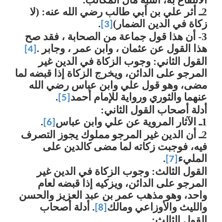
2ـ أثر علي بن أبي طالب رضي الله عنه: (لا
زكاة في الدين الضمار)
.
[3]
3- أن هذا قول جماعة من الصحابة ، فقد صح
هذا القول عن عثمان ، وابن عمر ، وجابر .
[4]
القول الثاني: وجوب الزكاة في الدين غير
المرجو على الدائن، ويخرج الزكاة إذا قبضه لما
مضى، وهو قول علي وابن عباس رضي الله
عنهما والثوري ورواية للإمام أحمد
.
[5]
أدلة أصحاب القول الثاني:
1ـ الآثار المروية عن علي وابن عباس
.
[6]
2ـ أن الدين غير المرجو مملوك يجوز التصرف
فيه، فوجبت زكاته لما مضى كالدين على
المليء
.
[7]
القول الثالث: وجوب الزكاة في الدين غير
المرجو على الدائن، ويزكيه إذا قبضه لعام
واحد، وهو مذهب عمر بن عبد العزيز والحسن
والليث والأوزاعي ومالك
. أدلة أصحاب
[8]
القول الثالث: