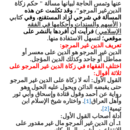
عنها وتمس الحاجة لبيانها مسألة "
حكم
زكاة
الدين غير المرجو"،
وقد تكلمت عن هذه
المسألة في شرحي لزاد المستقنع، وفي
كتابي
(
الأسهم والسندات وأحكامها في الفقه
الإسلامي
)
فرأيت أن أفردها بالنشر على
موقعي
؛ لتسهل الاستفادة منها.
تعريف الدين غير المرجو:
الدين غير المرجو هو الدين على معسر أو
مماطل أو جاحد وكذلك الدين المؤجل.
اختلف الفقهاء في زكاة الدين غير المرجو على
ثلاثة أقوال:
القول الأول: أنه لا زكاة على الدين غير المرجو
حتى يقبضه الدائن ويحول عليه الحول وهو
رواية عن أحمد وقول قتادة وإسحاق وأبي ثور
وأهل العراق
. واختاره شيخ الإسلام ابن
[1]
تيمية
.
[2]
أدلة أصحاب القول الأول:
1ـ أن الدين غير المرجو مال غير مقدور على
الانتفاع به، أشبه مال المكاتب.