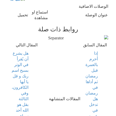
الوصلات الاضافية
استماع او
عنوان الوصلة
تحميل
مشاهدة
روابط ذات صلة
المقال السابق
المقال التالي
إذا
هل يشرع
أحرم
أن يُقرأ
بالعمرة
في الوتر
قبل
بسبح اسم
رمضان
ربك و قل
ثم أداها
يا أيها
في
الكافرون،
رمضان
وفي
هل
المقالات المتشابهة
الثالثة
تدخل
بقل هو
في
الله أحد
عموم
سواء