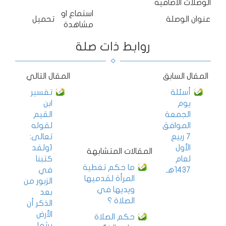
الوصلات الاضافية
استماع او
عنوان الوصلة
تحميل
مشاهدة
روابط ذات صلة
المقال السابق
المقال التالي
أسئلة
تفسير
يوم
ابن
الجمعة
القيم
الموافق
لقوله
7 ربيع
تعالى:
الأول
{ولقد
المقالات المتشابهة
لعام
كتبنا
ما حكم تغطية
1437هـ
في
المرأة لقدميها
الزبور من
ويديها في
بعد
الصلاة ؟
الذكر أن
الأرض
حكم الصلاة
يرثها