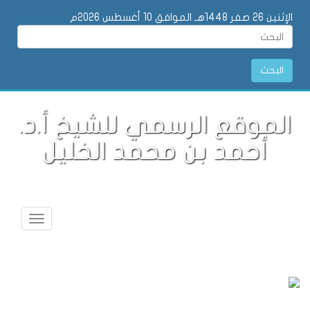
الإثنين 26 صفر 1448هـ الموافق 10 أغسطس 2026م
البحث
الموقع الرسمي للشيخ أ.د.
أحمد بن محمد الخليل
Toggle
vigation
جديدنا