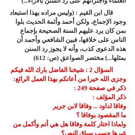
العلماء واجترائهم على رد السنن بالآراء...)
قال ابن القيم : (وليس مراده بهذا استبعاد
وجود الإجماع، ولكن أحمد وأئمة الحديث بلوا
بمن كان يرد عليهم السنة الصحيحة بإجماع
الناس على خلافها، فبين الشافعي وأحمد أن
هذه الدعوى كذب، وأنه لا يجوز رد السنن
بمثلها...) مختصر الصواعق (ص: 612)
السؤال 2 : شيخنا الفاضل بارك الله فيكم
وجزى الله خيرا من أعانكم بهذا العمل الرائع:
ذكر في صفحة 249 :
ذكر المؤلف :
وفاقا لداود ... وفاقا لابن جرير
ما المقصود بوفاقا ؟
ولماذا اختار كلمة وفاقا هل هي أتم وأكمل من
غيرها حسب سياق النص؟