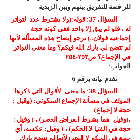
للرافضة للتفريق بينهم وبين الزيدية
السؤال 37: قوله:(ولا يشترط عدد التواتر
له ، فلو لم يبق إلا واحد ففي كونه حجة
إجماعية قولان..) نرجو إيضاح هذه المسألة لأنها
لم تتضح لي بارك الله فيكم؟ وما معنى التواتر
في الإجماع؟ ص٢٥٣-٢٥٤
الجواب:
تقدم بيانه برقم 6
السؤال 38: ما معنى الأقوال التي ذكرها
المؤلف في مسألة الإجماع السكوتي: (وقيل :
حجة لا إجماع)
،(وقيل: هما بشرط انقراض العصر) ، ( وقيل :
حجة في الفتيا لا الحكم) ، ( وقيل: عكسه، أي
حجة في الحكم لا الفتيا) لأنها لم تتضح بارك