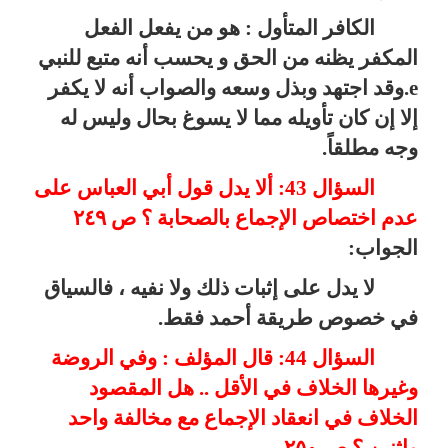
الكافر المتأول : هو من يفعل الفعل
المكفر يظنه من الحق و يحسب أنه متبع للنبي
e
.وقد اجتهد وبذل وسعه والصواب أنه لا يكفر
إلا إن كان تأويله مما لا يسوغ بحال وليس له
وجه مطلقاً.
السؤال 43: ألا يدل قول أبي العباس على
عدم اختصاص الإجماع بالصحابة ؟ ص ٢٤٩
الجواب:
لا يدل على إثبات ذلك ولا نفيه ، فالسياق
في خصوص طريقة أحمد فقط.
السؤال 44: قال المؤلف : وفي الروضة
وغيرها الخلاف في الأقل .. هل المقصود
الخلاف في انعقاد الإجماع مع مخالفة واحد
واثنين ؟ ص ٢٥٠