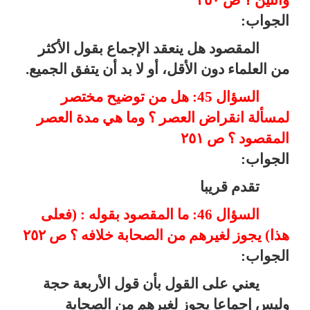
الجواب:
المقصود هل ينعقد الإجماع بقول الأكثر
من العلماء دون الأقل، أو لا بد أن يتفق الجميع.
السؤال 45: هل من توضيح مختصر
لمسألة انقراض العصر ؟ وما هي مدة العصر
المقصود ؟ ص ٢٥١
الجواب:
تقدم قريبا
السؤال 46: ما المقصود بقوله : (فعلى
هذا) يجوز لغيرهم من الصحابة خلافه ؟ ص ٢٥٢
الجواب:
يعني على القول بأن قول الأربعة حجة
وليس إجماعا يجوز لغيرهم من الصحابة