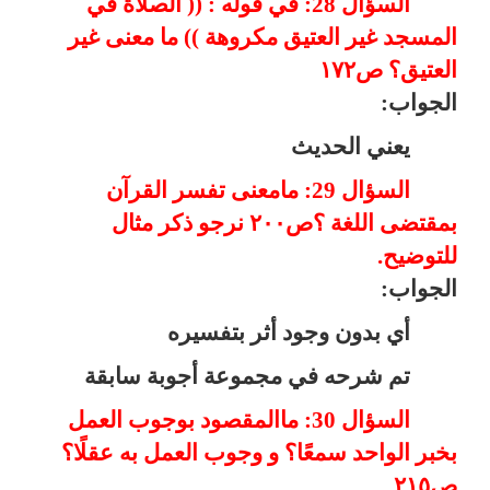
السؤال 28: في قوله : (( الصلاة في
المسجد غير العتيق مكروهة )) ما معنى غير
العتيق؟ ص١٧٢
الجواب:
يعني الحديث
السؤال 29: مامعنى تفسر القرآن
بمقتضى اللغة ؟ص٢٠٠ نرجو ذكر مثال
للتوضيح.
الجواب:
أي بدون وجود أثر بتفسيره
تم شرحه في مجموعة أجوبة سابقة
السؤال 30: ماالمقصود بوجوب العمل
بخبر الواحد سمعًا؟ و وجوب العمل به عقلًا؟
ص٢١٥