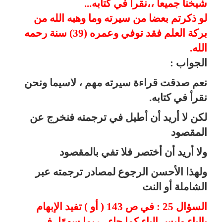
شيخنا جميعا ،،نقرأ في كتابه...
لو ذكرتم بعضا من سيرته وما وهبه الله من
بركة العلم فقد توفي وعمره (39) سنة رحمه
الله.
الجواب :
نعم صدقت قراءة سيرته مهم ، لاسيما ونحن
نقرأ في كتابه.
لكن لا أريد أن أطيل في ترجمته فنخرج عن
المقصود
ولا أريد أن أختصر فلا تفي بالمقصود
ولهذا الأحسن الرجوع لمصادر ترجمته عبر
الشاملة أو النت
السؤال 25 : في ص 143 ( أو ) تفيد الإبهام
بالباء وليس الياء كما جاء - ربما سهوًا- في